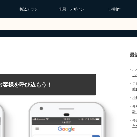
折込チラシ
印刷・デザイン
LP制作
最
ホ
い
てお客様を呼び込もう！
こ
時
小
今
計
今
た