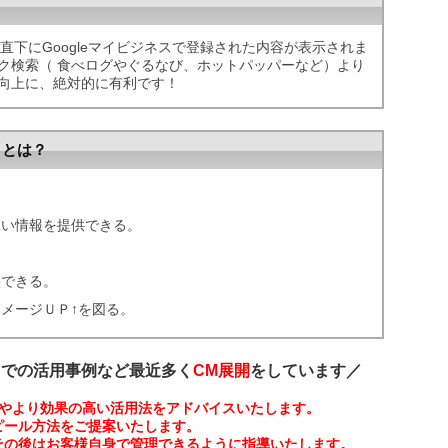
 直下にGoogleマイビジネスで登録された内容が表示されま
ック検索（ 食べログやぐるなび、ホットパッパーなど）より
力向上に、絶対的に有利です！
トとは？
。
たい情報を提供できる。
映できる。
メージＵＰ↑を図る。
ス
での活用事例など最近多く
CM展開
をしています／
方法やより効果の高い活用法をアドバイスいたします。
ピール方法をご提案いたします。
その後はお客様自身で管理できるように指導いたします。