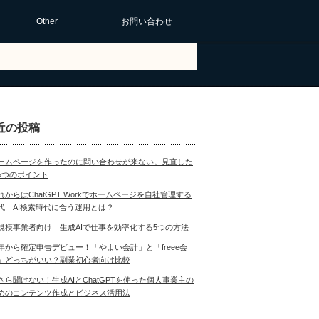
Other
お問い合わせ
近の投稿
ームページを作ったのに問い合わせが来ない。見直した
5つのポイント
れからはChatGPT Workでホームページを自社管理する
代｜AI検索時代に合う運用とは？
規模事業者向け｜生成AIで仕事を効率化する5つの方法
年から確定申告デビュー！「やよい会計」と「freee会
」どっちがいい？副業初心者向け比較
さら聞けない！生成AIとChatGPTを使った個人事業主の
めのコンテンツ作成とビジネス活用法